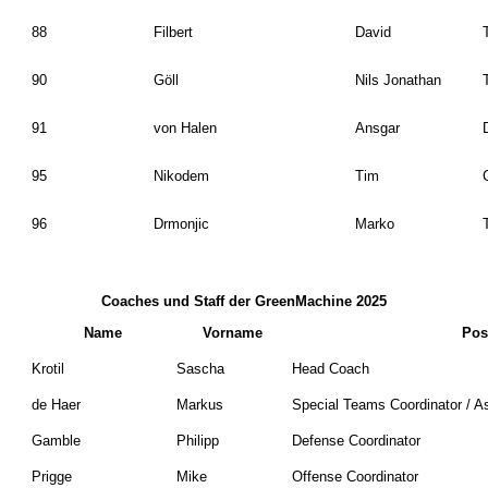
88
Filbert
David
90
Göll
Nils Jonathan
91
von Halen
Ansgar
95
Nikodem
Tim
96
Drmonjic
Marko
Coaches und Staff der GreenMachine 2025
Name
Vorname
Pos
Krotil
Sascha
Head Coach
de Haer
Markus
Special Teams Coordinator / A
Gamble
Philipp
Defense Coordinator
Prigge
Mike
Offense Coordinator