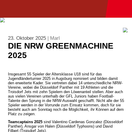
23. Oktober 2025
| Marl
DIE NRW GREENMACHINE
2025
Insgesamt 55 Spieler der Altersklasse U18 sind für das
Jugendländerturnier 2025 in Augsburg nominiert und bilden damit
den erweiterte Kader. Sie vertreten dabei 14 unterschiedliche NRW-
Vereine, wobei die Düsseldorf Panther mit 19 Athleten und die
Troisdorf Jets mit zehn Spielern den Löwenanteil stellen. Aber auch
aus vielen Vereinen unterhalb der GFL Juniors haben Football-
Talente den Sprung in die NRW-Auswahl geschafft. Nicht alle der 55
Spieler werden in der Vorrunde zum Einsatz kommen, doch für sie
besteht auch am Sonntag noch die Möglichkeit, ihr Können auf dem
Platz zu zeigen.
Teamcaptains 2025
sind Valentino Cardenas Gonzalez (Düsseldorf
Panther), Ansgar von Halen (Düsseldorf Typhoons) und David
Filbert (Troisdorf Jets).