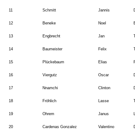
11
Schmitt
Jannis
12
Beneke
Noel
13
Engbrecht
Jan
14
Baumeister
Felix
15
Plückebaum
Elias
16
Viergutz
Oscar
17
Nnamchi
Clinton
18
Fröhlich
Lasse
19
Ohrem
Janus
20
Cardenas Gonzalez
Valentino