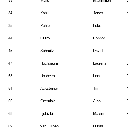
33
Malis
Maximilian
34
Kahil
Jonas
35
Pehle
Luke
44
Guthy
Connor
45
Schmitz
David
47
Hochbaum
Laurens
53
Unshelm
Lars
54
Acksteiner
Tim
55
Czerniak
Alan
68
Ljubizkij
Maxim
69
van Fülpen
Lukas