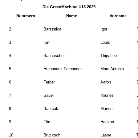
Die GreenMachine U18 2025
Nummern
Name
Vorname
2
Barsznica
Igor
3
Kim
Louis
4
Bannuscher
Thijs Lee
5
Hernandez Fernandez
Marc Antonio
6
Ferber
Aaron
7
Sauer
Younes
8
Barzcak
Marvin
9
Fürst
Haakon
10
Brucksch
Lasse