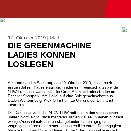
17. Oktober 2019
| Marl
DIE GREENMACHINE
LADIES KÖNNEN
LOSLEGEN
Am kommenden Samstag, den 19. Oktober 2019, findet nach
einigen Jahren Pause erstmalig wieder ein Freundschaftsspiel der
NRW Frauenauswahl statt. Die GreenMachine Ladies treffen im
Essener Sportpark „Am Hallo“ auf eine Spielgemeinschaft aus
Baden-Württemberg. Kick Off ist um 15 Uhr und der Eintritt ist
kostenlos.
Die Damenauswahl des AFCV NRW hatte es in den vergangenen
Jahren nicht leicht. Nach mehreren Jahren Pause, in denen nur sehr
wenige Auswahlmaßnahmen stattgefunden hatten, ging es im
vergangenen Jahr unter neuer Leitung endlich voran. Der engagierte
Neustart mit Head Coach Florian „Tictac“ Hartmann sollte endlich