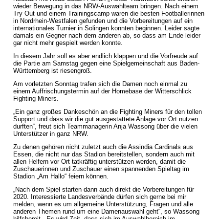
wieder Bewegung in das NRW-Auswahlteam bringen. Nach einem
Try Out und einem Trainingscamp waren die besten Footballerinnen
in Nordrhein-Westfalen gefunden und die Vorbereitungen auf ein
internationales Turnier in Solingen konnten beginnen. Leider sagte
damals ein Gegner nach dem anderen ab, so dass am Ende leider
gar nicht mehr gespielt werden konnte.
In diesem Jahr soll es aber endlich klappen und die Vorfreude auf
die Partie am Samstag gegen eine Spielgemeinschaft aus Baden-
Württemberg ist riesengroß.
Am vorletzten Sonntag trafen sich die Damen noch einmal zu
einem Auffrischungstermin auf der Homebase der Witterschlick
Fighting Miners.
„Ein ganz großes Dankeschön an die Fighting Miners für den tollen
Support und dass wir die gut ausgestattete Anlage vor Ort nutzen
durften“, freut sich Teammanagerin Anja Wassong über die vielen
Unterstützer in ganz NRW.
Zu denen gehören nicht zuletzt auch die Assindia Cardinals aus
Essen, die nicht nur das Stadion bereitstellen, sondern auch mit
allen Helfern vor Ort tatkräftig unterstützen werden, damit die
Zuschauerinnen und Zuschauer einen spannenden Spieltag im
Stadion „Am Hallo“ feiern können.
„Nach dem Spiel starten dann auch direkt die Vorbereitungen für
2020. Interessierte Landesverbände dürfen sich gerne bei mir
melden, wenn es um allgemeine Unterstützung, Fragen und alle
anderen Themen rund um eine Damenauswahl geht“, so Wassong
hilfsbereit. „Es wird Zeit, dass sich im Auswahlbereich im