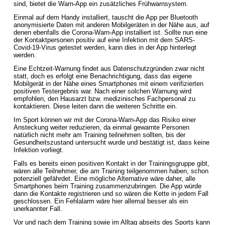
sind, bietet die Warn-App ein zusätzliches Frühwarnsystem.
Einmal auf dem Handy installiert, tauscht die App per Bluetooth
anonymisierte Daten mit anderen Mobilgeräten in der Nähe aus, auf
denen ebenfalls die Corona-Warn-App installiert ist. Sollte nun eine
der Kontaktpersonen positiv auf eine Infektion mit dem SARS-
Covid-19-Virus getestet werden, kann dies in der App hinterlegt
werden.
Eine Echtzeit-Warnung findet aus Datenschutzgründen zwar nicht
statt, doch es erfolgt eine Benachrichtigung, dass das eigene
Mobilgerät in der Nähe eines Smartphones mit einem verifizierten
positiven Testergebnis war. Nach einer solchen Warnung wird
empfohlen, den Hausarzt bzw. medizinisches Fachpersonal zu
kontaktieren. Diese leiten dann die weiteren Schritte ein.
Im Sport können wir mit der Corona-Warn-App das Risiko einer
Ansteckung weiter reduzieren, da einmal gewarnte Personen
natürlich nicht mehr am Training teilnehmen sollten, bis der
Gesundheitszustand untersucht wurde und bestätigt ist, dass keine
Infektion vorliegt.
Falls es bereits einen positiven Kontakt in der Trainingsgruppe gibt,
wären alle Teilnehmer, die am Training teilgenommen haben, schon
potenziell gefährdet. Eine mögliche Alternative wäre daher, alle
Smartphones beim Training zusammenzubringen. Die App würde
dann die Kontakte registrieren und so wären die Kette in jedem Fall
geschlossen. Ein Fehlalarm wäre hier allemal besser als ein
unerkannter Fall.
Vor und nach dem Training sowie im Alltag abseits des Sports kann