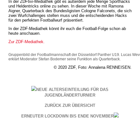
In der ZDFtivi-Mediathek gibt es außerdem jede Menge Sporthacks
und Heldentricks online zu sehen. In dieser Woche mit Ramona
Aigner, Quarterback des Bundesligisten Cologne Falconets, die sich
zwei Wurfchallenges stellen muss und die entscheidenden Hacks
für den perfekten Footballwurf präsentiert.
In der ZDF-Mediathek könnt ihr euch die Football-Folge schon ab
heute anschauen.
Zur ZDF-Mediathek.
Gruppenbild der Footballmannschaft der Düsseldorf Panther U19. Lucas Weve
erklärt Moderator Stefan Bodemer seine Funktion als Quarterback.
© 2020 ZDF, Foto: Annalena RENNEISEN.
NEUE ALTERSEINTEILUNG FÜR DAS
JUGENDLÄNDERTURNIER
ZURÜCK ZUR ÜBERSICHT
ERNEUTER LOCKDOWN BIS ENDE NOVEMBER