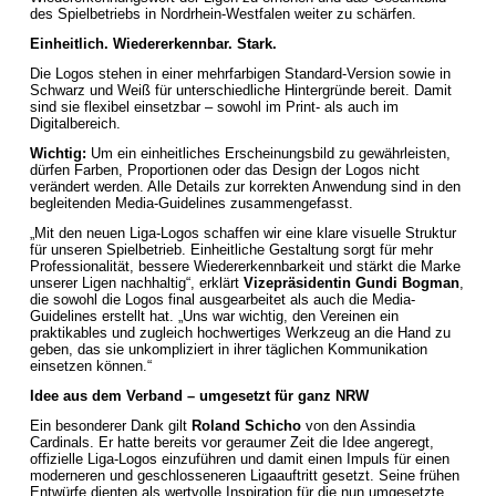
des Spielbetriebs in Nordrhein-Westfalen weiter zu schärfen.
Einheitlich. Wiedererkennbar. Stark.
Die Logos stehen in einer mehrfarbigen Standard-Version sowie in
Schwarz und Weiß für unterschiedliche Hintergründe bereit. Damit
sind sie flexibel einsetzbar – sowohl im Print- als auch im
Digitalbereich.
Wichtig:
Um ein einheitliches Erscheinungsbild zu gewährleisten,
dürfen Farben, Proportionen oder das Design der Logos nicht
verändert werden. Alle Details zur korrekten Anwendung sind in den
begleitenden Media-Guidelines zusammengefasst.
„Mit den neuen Liga-Logos schaffen wir eine klare visuelle Struktur
für unseren Spielbetrieb. Einheitliche Gestaltung sorgt für mehr
Professionalität, bessere Wiedererkennbarkeit und stärkt die Marke
unserer Ligen nachhaltig“, erklärt
Vizepräsidentin Gundi Bogman
,
die sowohl die Logos final ausgearbeitet als auch die Media-
Guidelines erstellt hat. „Uns war wichtig, den Vereinen ein
praktikables und zugleich hochwertiges Werkzeug an die Hand zu
geben, das sie unkompliziert in ihrer täglichen Kommunikation
einsetzen können.“
Idee aus dem Verband – umgesetzt für ganz NRW
Ein besonderer Dank gilt
Roland Schicho
von den Assindia
Cardinals. Er hatte bereits vor geraumer Zeit die Idee angeregt,
offizielle Liga-Logos einzuführen und damit einen Impuls für einen
moderneren und geschlosseneren Ligaauftritt gesetzt. Seine frühen
Entwürfe dienten als wertvolle Inspiration für die nun umgesetzte