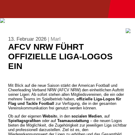
13. Februar 2026
| Marl
AFCV NRW FÜHRT
OFFIZIELLE LIGA-LOGOS
EIN
Mit Blick auf die neue Saison stärkt der American Football und
Cheerleading Verband NRW (AFCV NRW) den einheitlichen Auftritt
seiner Ligen: Ab sofort stehen allen Mitgliedsvereinen, die ein oder
mehrere Teams im Spielbetrieb haben,
offizielle Liga-Logos für
Flag und Tackle Football
zur Verfügung, die in der gesamten
Vereinskommunikation frei genutzt werden können.
Ob auf der eigenen
Websit
e, in den
sozialen Medien
, auf
Spieltagsgrafiken
oder auf
Teamausstattung
– die neuen Logos
bieten die Möglichkeit, die Zugehörigkeit zur jeweiligen Liga sichtbar
und professionell darzustellen. Ziel ist es, den
Wiedererkennungswert der Ligen zu erhöhen und das Gesamtbild