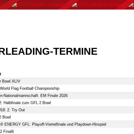
AN FOOTBALL
FLAGFOOTBALL
CHEERLEADING
C
RLEADING-TERMINE
t
r Bowl XLIV
World Flag Football Championship
n-Nationalmannschaft: EM Finale 2026
: Halbfinale zum GFL 2 Bowl
8: 2. Try Out
2 Bowl
t® ENERGY GFL: Playoff-Viertelfinale und Playdown-Hinspiel
2 Final6