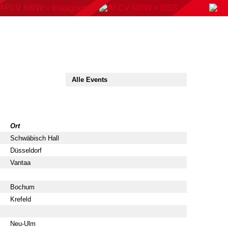
KONTAKT
BUCHUNGSSYSTEM
DOWNLOADS
AMP
AUSWAHLMANNSCHAFTEN
VERBAND
Ort
Schwäbisch Hall
Düsseldorf
Vantaa
Bochum
Krefeld
Neu-Ulm