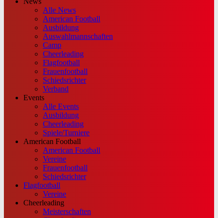
News
Alle News
American Football
Ausbildung
Auswahlmannschaften
Camp
Cheerleading
Flagfootball
Frauenfootball
Schiedsrichter
Verband
Events
Alle Events
Ausbildung
Cheerleading
Spiele/Turniere
American Football
American Football
Vereine
Frauenfootball
Schiedsrichter
Flagfootball
Vereine
Cheerleading
Meisterschaften