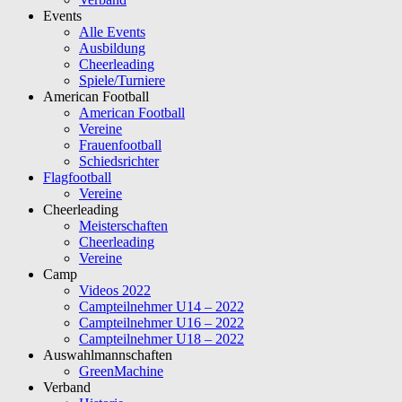
Events
Alle Events
Ausbildung
Cheerleading
Spiele/Turniere
American Football
American Football
Vereine
Frauenfootball
Schiedsrichter
Flagfootball
Vereine
Cheerleading
Meisterschaften
Cheerleading
Vereine
Camp
Videos 2022
Campteilnehmer U14 – 2022
Campteilnehmer U16 – 2022
Campteilnehmer U18 – 2022
Auswahlmannschaften
GreenMachine
Verband