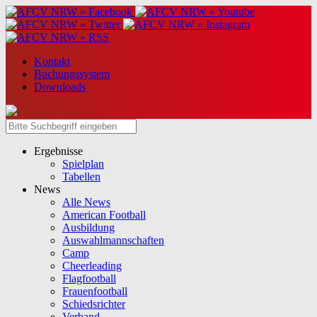
Kontakt
Buchungssystem
Downloads
Ergebnisse
Spielplan
Tabellen
News
Alle News
American Football
Ausbildung
Auswahlmannschaften
Camp
Cheerleading
Flagfootball
Frauenfootball
Schiedsrichter
Verband