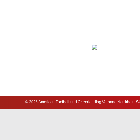
© 2026 American Football und Cheerleading Verband Nordrhein-Wes