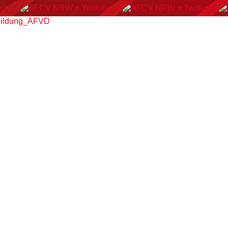
rbildung_AFVD
AN FOOTBALL
FLAGFOOTBALL
CHEERLEADING
C