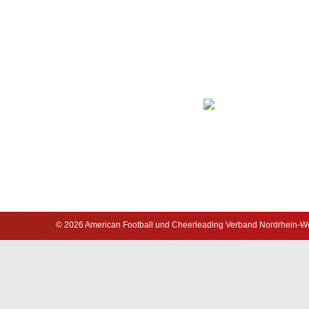
© 2026 American Football und Cheerleading Verband Nordrhein-Wes