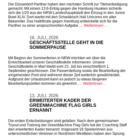
Die Düsseldorf Panther haben den nächsten Schritt zur Titelverteidigung
gemacht. Mit einem 13:6-Erfolg gegen die Hamburg Huskies sicherte
sich die U20 aus der NRW-Landeshauptstadt den Einzug in den Junior
Bowl XLIV. Dort wartet mit den Schwäbisch Hall Unicorns ein alter
Bekannter. Das Halbfinale gegen Hamburg entwickelte sich für die
Panther zu einer anspruchsvollen Aufgabe ...
Weiterlesen ...
16. JULI. 2026
GESCHÄFTSSTELLE GEHT IN DIE
SOMMERPAUSE
Mit Beginn der Sommerferien in NRW möchten wir über die
Erreichbarkeit unserer Geschäftsstelle informieren. Unsere
Geschäftsstelle in Marl bleibt vom 23. Juli bis einschließlich 1.
September geschlossen. Die Passerstellung sowie die Bearbeitung der
eingehenden Post sind während dieser Zeit weiterhin gewährleistet.
Aufgrund der Urlaubszeit kann es jedoch zu etwas längeren
Bearbeitungszeiten kommen als gewohnt. ...
Weiterlesen ...
13. JULI. 2026
ERWEITERTER KADER DER
GREENMACHINE FLAG GIRLS
ERNANNT
Die ersten Entscheidungen sind gefallen: Nach dem gemeinsamen
Tryout und Training der GreenMachine Flag Girls hat der Coaching Staff
den erweiterten Kader benannt. Insgesamt 18 Spielerinnen aus
unterschiedlichen Vereinen in Nordrhein-Westfalen haben den Sprung