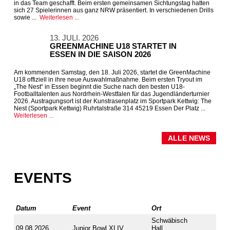
in das Team geschafft. Beim ersten gemeinsamen Sichtungstag hatten
sich 27 Spielerinnen aus ganz NRW präsentiert. In verschiedenen Drills
sowie ...
Weiterlesen ...
13. JULI. 2026
GREENMACHINE U18 STARTET IN
ESSEN IN DIE SAISON 2026
Am kommenden Samstag, den 18. Juli 2026, startet die GreenMachine
U18 offiziell in ihre neue Auswahlmaßnahme. Beim ersten Tryout im
„The Nest“ in Essen beginnt die Suche nach den besten U18-
Footballtalenten aus Nordrhein-Westfalen für das Jugendländerturnier
2026. Austragungsort ist der Kunstrasenplatz im Sportpark Kettwig: The
Nest (Sportpark Kettwig) Ruhrtalstraße 314 45219 Essen Der Platz ...
Weiterlesen ...
ALLE NEWS
EVENTS
Datum
Event
Ort
Schwäbisch
09.08.2026
Junior Bowl XLIV
Hall