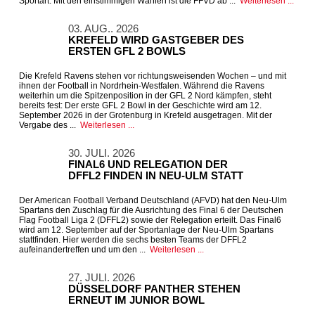
Sportart. Mit den einstimmigen Wahlen ist die FFVD ab ...
Weiterlesen ...
03. AUG.. 2026
KREFELD WIRD GASTGEBER DES
ERSTEN GFL 2 BOWLS
Die Krefeld Ravens stehen vor richtungsweisenden Wochen – und mit
ihnen der Football in Nordrhein-Westfalen. Während die Ravens
weiterhin um die Spitzenposition in der GFL 2 Nord kämpfen, steht
bereits fest: Der erste GFL 2 Bowl in der Geschichte wird am 12.
September 2026 in der Grotenburg in Krefeld ausgetragen. Mit der
Vergabe des ...
Weiterlesen ...
30. JULI. 2026
FINAL6 UND RELEGATION DER
DFFL2 FINDEN IN NEU-ULM STATT
Der American Football Verband Deutschland (AFVD) hat den Neu-Ulm
Spartans den Zuschlag für die Ausrichtung des Final 6 der Deutschen
Flag Football Liga 2 (DFFL2) sowie der Relegation erteilt. Das Final6
wird am 12. September auf der Sportanlage der Neu-Ulm Spartans
stattfinden. Hier werden die sechs besten Teams der DFFL2
aufeinandertreffen und um den ...
Weiterlesen ...
27. JULI. 2026
DÜSSELDORF PANTHER STEHEN
ERNEUT IM JUNIOR BOWL